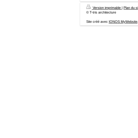
Version imprimable
|
Plan du si
© T-tris architecture
Site créé avec
IONOS MyWebsite